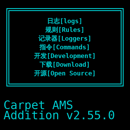
日志[logs]
规则[Rules]
记录器[Loggers]
指令[Commands]
开发[Development]
下载[Download]
开源[Open Source]
Carpet AMS
Addition v2.55.0