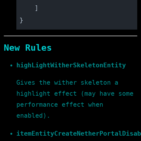
]
}
New Rules
highLightWitherSkeletonEntity
Gives the wither skeleton a
highlight effect (may have some
performance effect when
enabled).
itemEntityCreateNetherPortalDisa