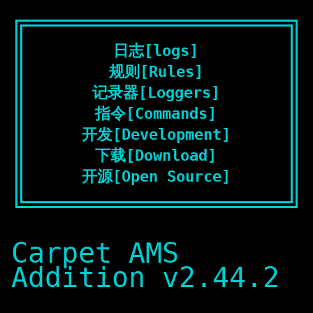
日志[logs]
规则[Rules]
记录器[Loggers]
指令[Commands]
开发[Development]
下载[Download]
开源[Open Source]
Carpet AMS
Addition v2.44.2