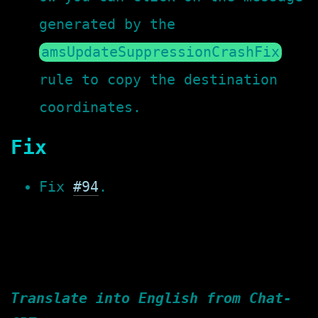
generated by the
amsUpdateSuppressionCrashFix
rule to copy the destination
coordinates.
Fix
Fix
#94
.
Translate into English from Chat-