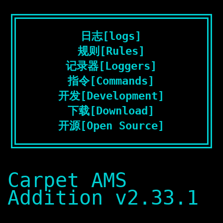
日志[logs]
规则[Rules]
记录器[Loggers]
指令[Commands]
开发[Development]
下载[Download]
开源[Open Source]
Carpet AMS
Addition v2.33.1