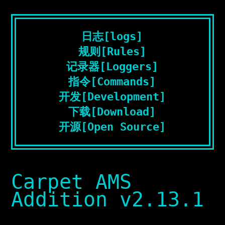
日志[logs]
规则[Rules]
记录器[Loggers]
指令[Commands]
开发[Development]
下载[Download]
开源[Open Source]
Carpet AMS
Addition v2.13.1